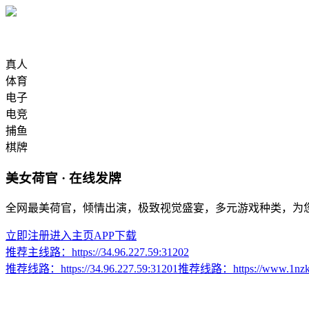
真人
体育
电子
电竞
捕鱼
棋牌
美女荷官 · 在线发牌
全网最美荷官，倾情出演，极致视觉盛宴，多元游戏种类，为
立即注册
进入主页
APP下载
推荐主线路：
https://34.96.227.59:31202
推荐线路：
https://34.96.227.59:31201
推荐线路：
https://www.1nz