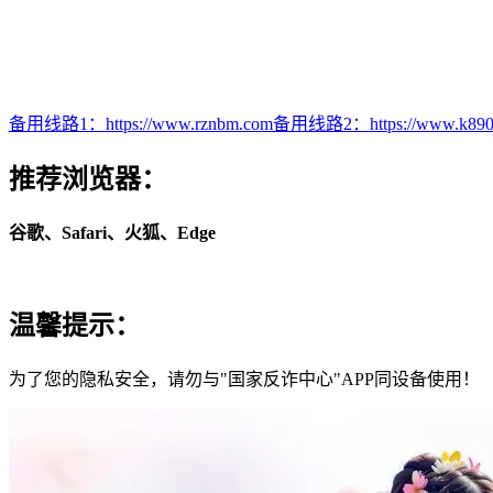
备用线路
1
：
https://www.rznbm.com
备用线路
2
：
https://www.k89
推荐浏览器：
谷歌、Safari、火狐、Edge
温馨提示：
为了您的隐私安全，请勿与"国家反诈中心"APP同设备使用！