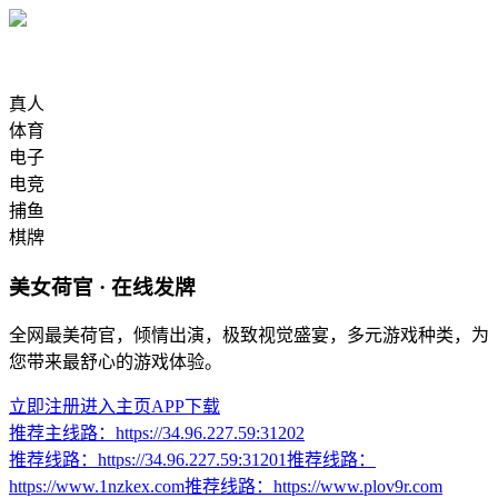
真人
体育
电子
电竞
捕鱼
棋牌
美女荷官 · 在线发牌
全网最美荷官，倾情出演，极致视觉盛宴，多元游戏种类，为
您带来最舒心的游戏体验。
立即注册
进入主页
APP下载
推荐主线路：
https://34.96.227.59:31202
推荐线路：
https://34.96.227.59:31201
推荐线路：
https://www.1nzkex.com
推荐线路：
https://www.plov9r.com