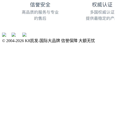
© 2004-
2026
K8凯发-国际大品牌 信誉保障 大额无忧