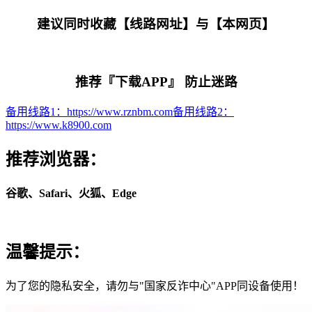
建议同时收藏【线路网址】与【本网页】
推荐『下载APP』 防止迷路
备用线路
1
：
https://www.rznbm.com
备用线路
2
：
https://www.k8900.com
推荐浏览器：
谷歌、Safari、火狐、Edge
温馨提示：
为了您的隐私安全，请勿与"国家反诈中心"APP同设备使用！