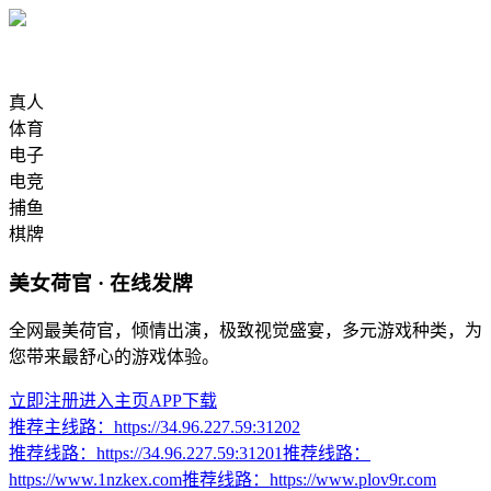
真人
体育
电子
电竞
捕鱼
棋牌
美女荷官 · 在线发牌
全网最美荷官，倾情出演，极致视觉盛宴，多元游戏种类，为
您带来最舒心的游戏体验。
立即注册
进入主页
APP下载
推荐主线路：
https://34.96.227.59:31202
推荐线路：
https://34.96.227.59:31201
推荐线路：
https://www.1nzkex.com
推荐线路：
https://www.plov9r.com