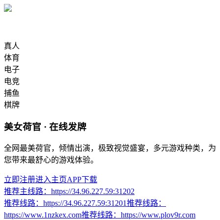
真人
体育
电子
电竞
捕鱼
棋牌
美女荷官 · 在线发牌
全网最美荷官，倾情出演，极致视觉盛宴，多元游戏种类，为
您带来最舒心的游戏体验。
立即注册
进入主页
APP下载
推荐主线路：
https://34.96.227.59:31202
推荐线路：
https://34.96.227.59:31201
推荐线路：
https://www.1nzkex.com
推荐线路：
https://www.plov9r.com