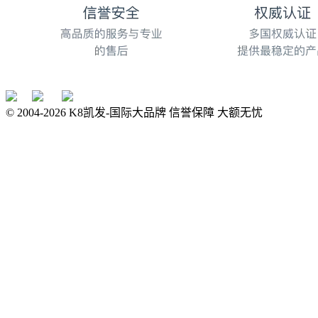
© 2004-
2026
K8凯发-国际大品牌 信誉保障 大额无忧