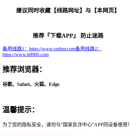
建议同时收藏【线路网址】与【本网页】
推荐『下载APP』 防止迷路
备用线路
1
：
https://www.rznbm.com
备用线路
2
：
https://www.k8900.com
推荐浏览器：
谷歌、Safari、火狐、Edge
温馨提示：
为了您的隐私安全，请勿与"国家反诈中心"APP同设备使用！